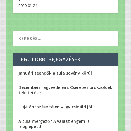
2020-01-24
LEGUTÓBBI BEJEGYZÉSEK
Januári teendők a tuja sövény körül
Decemberi fagyvédelem: Cserepes örökzöldek
teleltetése
Tuja öntözése télen – Így csináld jól
A tuja mérgező? A válasz engem is
meglepett!