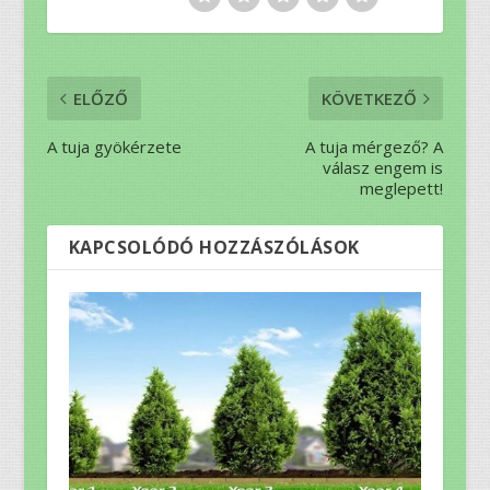
ELŐZŐ
KÖVETKEZŐ
A tuja gyökérzete
A tuja mérgező? A
válasz engem is
meglepett!
KAPCSOLÓDÓ HOZZÁSZÓLÁSOK